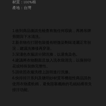
材質：100%棉
產地：台灣
1.收到商品後請先檢查有無任何瑕疵，再將吊牌
剪開與下水清洗。
2.新衣物在打開包裝後有輕微染劑味道屬正常狀
況，建議洗滌後再穿著。
3.深淺色衣服請分開洗滌，以避免染色。
4.建議將衣物翻面且放入洗衣袋清洗，以保持印
花或特殊裝飾完整性。
5.請依照衣服洗標上說明進行洗滌。
6.快排排汗系列及聰明紗材質等機能性商品請勿
使用衣物柔軟精，避免阻塞纖維的毛細結構喪失
排汗功能。