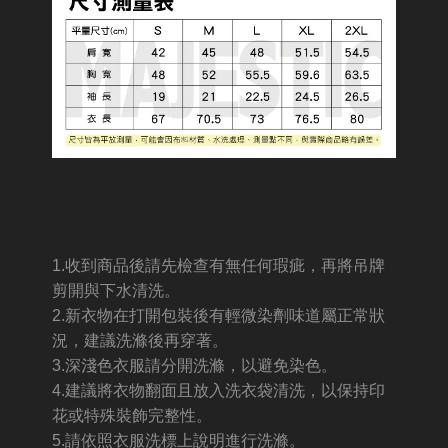
1.收到商品後請先檢查有無任何瑕疵，再將吊牌
剪開與下水清洗。
2.新衣物在打開包裝後有輕微染劑味道屬正常狀
況，建議洗滌後再穿著。
3.深淺色衣服請分開洗滌，以避免染色。
4.建議將衣物翻面且放入洗衣袋清洗，以保持印
花或特殊裝飾完整性。
5.請依照衣服洗標上說明進行洗滌。