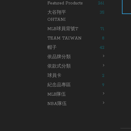
Featured Products
261
大谷翔平
35
OHTANI
MLB球員背號T
71
TEAM TAIWAN
8
帽子
42
依品牌分類
依款式分類
球員卡
2
紀念品專區
9
MLB隊伍
NBA隊伍