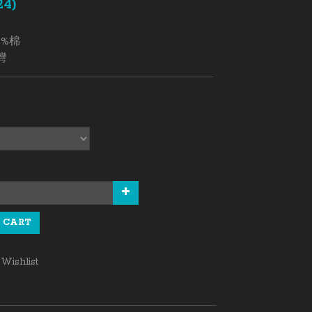
24)
%棉 
灣
0
 CART
Wishlist