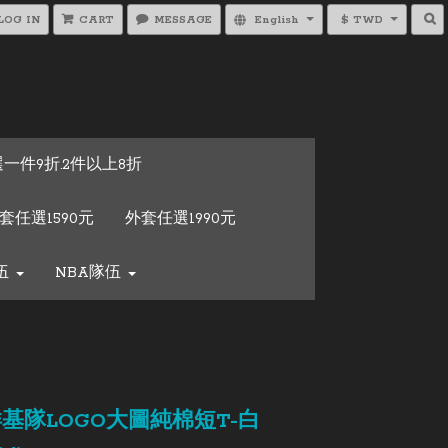
LOG IN
CART
MESSAGE
English
$ TWD
一件9折.2件以上8折
套任選1590元
外套任選1990元
隊伍
NBA隊伍
洋基隊LOGO大圖純棉短T-白