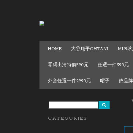
HOME
大谷翔平OHTANI
MLB
零碼出清特價590元
任選一件590元
外套任選一件2990元
帽子
依品
CATEGORIES