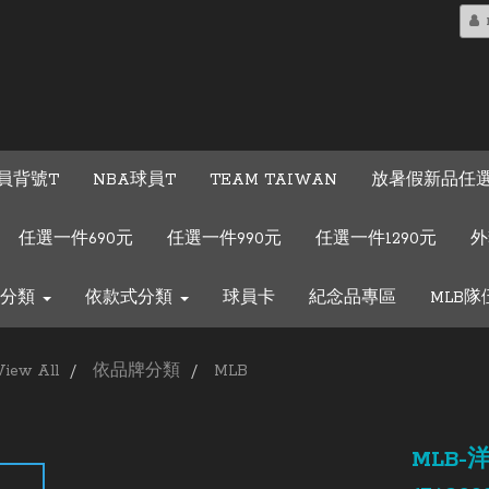
球員背號T
NBA球員T
TEAM TAIWAN
放暑假新品任選
任選一件690元
任選一件990元
任選一件1290元
外
牌分類
依款式分類
球員卡
紀念品專區
MLB
View All
依品牌分類
MLB
MLB-