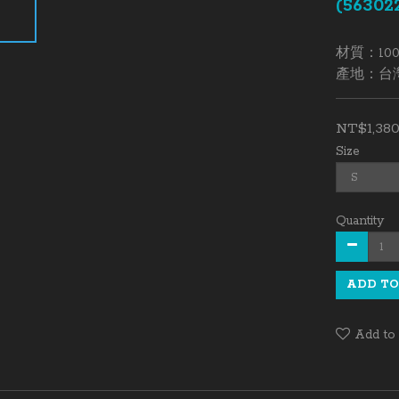
(56302
材質：100
產地：台
NT$1,38
Size
Quantity
ADD TO
Add to 