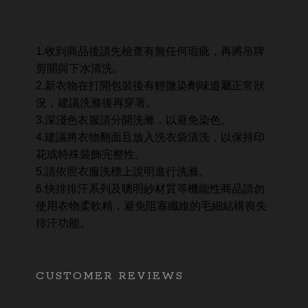
1.收到商品後請先檢查有無任何瑕疵，再將吊牌
剪開與下水清洗。
2.新衣物在打開包裝後有輕微染劑味道屬正常狀
況，建議洗滌後再穿著。
3.深淺色衣服請分開洗滌，以避免染色。
4.建議將衣物翻面且放入洗衣袋清洗，以保持印
花或特殊裝飾完整性。
5.請依照衣服洗標上說明進行洗滌。
6.快排排汗系列及聰明紗材質等機能性商品請勿
使用衣物柔軟精，避免阻塞纖維的毛細結構喪失
排汗功能。
CUSTOMER REVIEWS