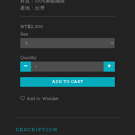
材質：100%聚酯纖維
產地：台灣
NT$2,300
Size
Quantity
ADD TO CART
Add to Wishlist
DESCRIPTION