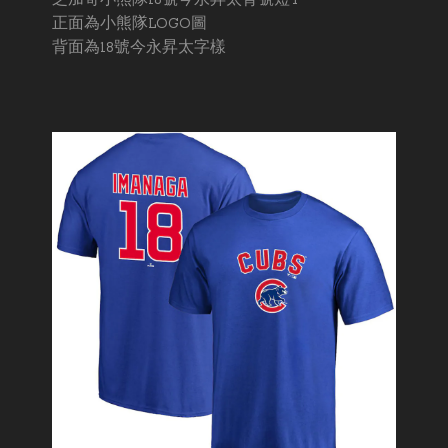
芝加哥小熊隊18號今永昇太背號短T
正面為小熊隊LOGO圖
背面為18號今永昇太字樣