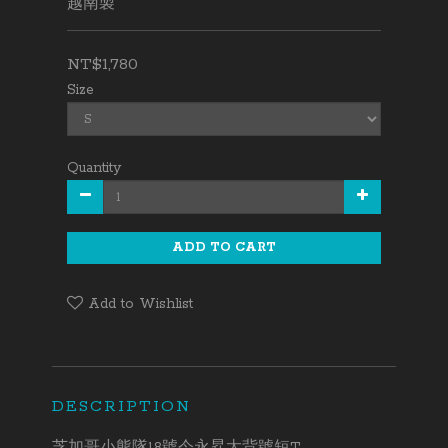
越南製
NT$1,780
Size
Quantity
ADD TO CART
Add to Wishlist
DESCRIPTION