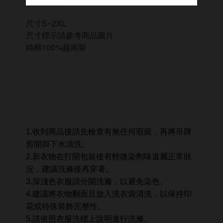
尺寸S~2XL
尺寸標示請參考商品圖片
純棉100%越南製
1.收到商品後請先檢查有無任何瑕疵，再將吊牌
剪開與下水清洗。
2.新衣物在打開包裝後有輕微染劑味道屬正常狀
況，建議洗滌後再穿著。
3.深淺色衣服請分開洗滌，以避免染色。
4.建議將衣物翻面且放入洗衣袋清洗，以保持印
花或特殊裝飾完整性。
5.請依照衣服洗標上說明進行洗滌。