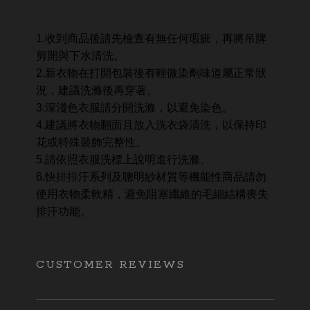
1.收到商品後請先檢查有無任何瑕疵，再將吊牌
剪開與下水清洗。
2.新衣物在打開包裝後有輕微染劑味道屬正常狀
況，建議洗滌後再穿著。
3.深淺色衣服請分開洗滌，以避免染色。
4.建議將衣物翻面且放入洗衣袋清洗，以保持印
花或特殊裝飾完整性。
5.請依照衣服洗標上說明進行洗滌。
6.快排排汗系列及聰明紗材質等機能性商品請勿
使用衣物柔軟精，避免阻塞纖維的毛細結構喪失
排汗功能。
CUSTOMER REVIEWS