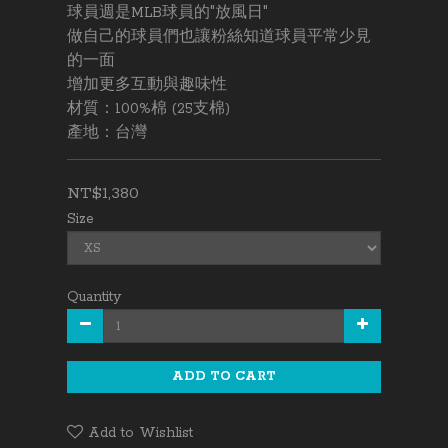
球員週是MLB球員的"放風日"
做自己的球員們也讓粉絲知道球員平常少見
的一面
增加更多互動與趣味性
材質：100%棉 (25支棉)
產地：台灣
NT$1,380
Size
Quantity
ADD TO CART
Add to Wishlist