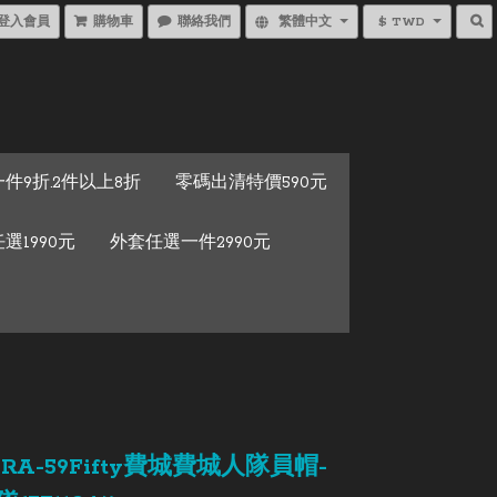
登入會員
購物車
聯絡我們
繁體中文
$ TWD
件9折.2件以上8折
零碼出清特價590元
選1990元
外套任選一件2990元
ERA-59Fifty費城費城人隊員帽-