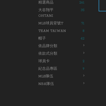
精選商品
261
大谷翔平
35
OHTANI
MLB球員背號T
71
TEAM TAIWAN
8
帽子
42
依品牌分類
依款式分類
球員卡
2
紀念品專區
9
MLB隊伍
NBA隊伍