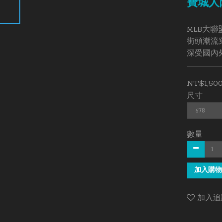
費城人隊(
MLB大
街頭潮流
深受國內
NT$1,50
尺寸
數量
加入購物
加入追