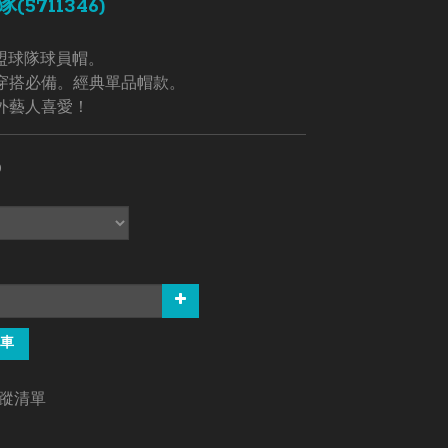
5711346)
聯盟球隊球員帽。
穿搭必備。經典單品帽款。
外藝人喜愛！
0
車
蹤清單