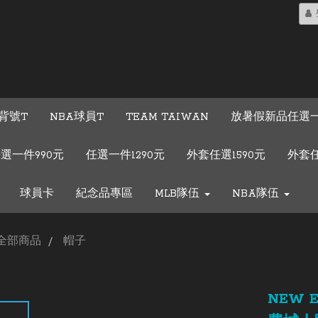
背號T
NBA球員T
TEAM TAIWAN
放暑假新品任選一
選一件990元
任選一件1290元
外套任選1590元
外套任
球員卡
紀念品專區
MLB隊伍
NBA隊伍
全部商品
帽子
NEW 