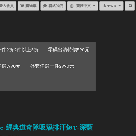
登入會員
購物車
聯絡我們
繁體中文
$ TWD
件9折.2件以上8折
零碼出清特價590元
選1990元
外套任選一件2990元
stic-經典道奇隊吸濕排汗短T-深藍