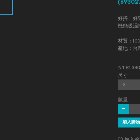
(69302
好搭、好穿
機能吸濕排
材質：10
產地：台
NT$1,38
尺寸
數量
加入購物