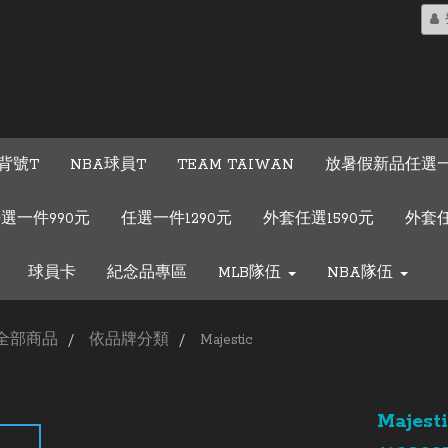
背號T
NBA球員T
TEAM TAIWAN
放暑假新品任選一
選一件990元
任選一件1290元
外套任選1590元
外套任
球員卡
紀念品專區
MLB隊伍
NBA隊伍
全部商品
依品牌分類
Majestic
Maje