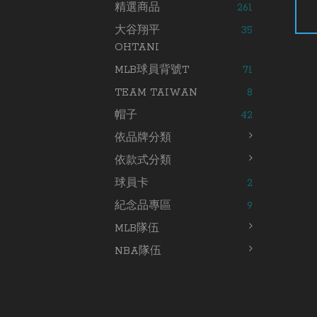
精選商品
261
大谷翔平
35
OHTANI
MLB球員背號T
71
TEAM TAIWAN
8
帽子
42
依品牌分類
依款式分類
球員卡
2
紀念品專區
9
MLB隊伍
NBA隊伍