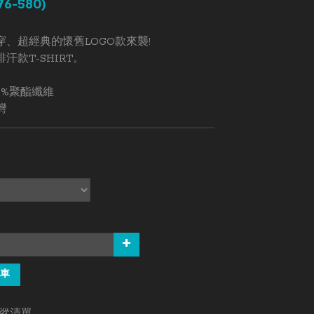
76-580)
、超經典的懷舊LOGO款來襲!
汗款T-SHIRT。
0%聚酯纖維
灣
0
車