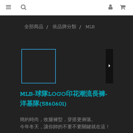
全部商品
依品牌分類
MLB
MLB-球隊LOGO印花潮流長褲-
洋基隊(5860601)
簡約時尚，收腿褲型，穿搭更俐落。
今年冬天，讓你帥的不要不要關鍵就在這！