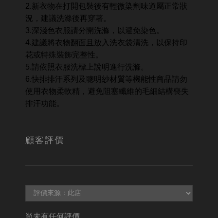
2.新衣物在打開包裝後有輕微染劑味道屬正常狀
況，建議洗滌後再穿著。
3.深淺色衣服請分開洗滌，以避免染色。
4.建議將衣物翻面且放入洗衣袋清洗，以保持印
花或特殊裝飾完整性。
5.請依照衣服洗標上說明進行洗滌。
6.快排排汗系列及聰明紗材質等機能性商品請勿
使用衣物柔軟精，避免阻塞纖維的毛細結構喪失
排汗功能。
顧客評價
尚未有任何評價