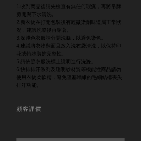
1.收到商品後請先檢查有無任何瑕疵，再將吊牌
剪開與下水清洗。
2.新衣物在打開包裝後有輕微染劑味道屬正常狀
況，建議洗滌後再穿著。
3.深淺色衣服請分開洗滌，以避免染色。
4.建議將衣物翻面且放入洗衣袋清洗，以保持印
花或特殊裝飾完整性。
5.請依照衣服洗標上說明進行洗滌。
6.快排排汗系列及聰明紗材質等機能性商品請勿
使用衣物柔軟精，避免阻塞纖維的毛細結構喪失
排汗功能。
顧客評價