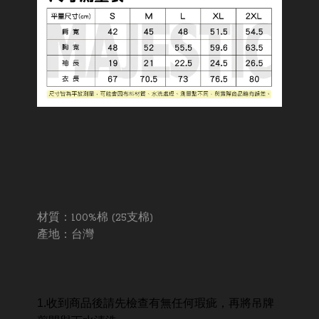
材質：100%棉 (25支棉)
產地：台灣
1.收到商品後請先檢查有無任何瑕疵，再將吊牌