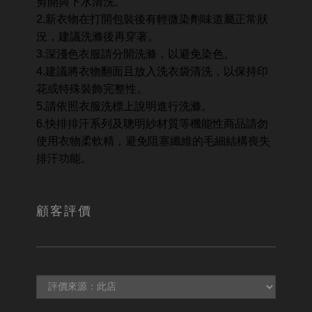
剪開與下水清洗。
2.新衣物在打開包裝後有輕微染劑味道屬正常狀
況，建議洗滌後再穿著。
3.深淺色衣服請分開洗滌，以避免染色。
4.建議將衣物翻面且放入洗衣袋清洗，以保持印
花或特殊裝飾完整性。
5.請依照衣服洗標上說明進行洗滌。
6.快排排汗系列及聰明紗材質等機能性商品請勿
使用衣物柔軟精，避免阻塞纖維的毛細結構喪失
排汗功能。
顧客評價