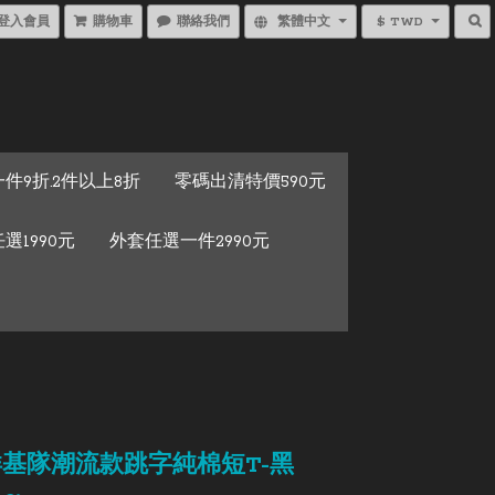
登入會員
購物車
聯絡我們
繁體中文
$ TWD
件9折.2件以上8折
零碼出清特價590元
選1990元
外套任選一件2990元
-洋基隊潮流款跳字純棉短T-黑