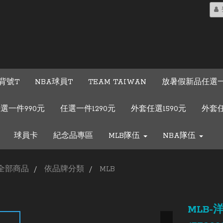
背號T
NBA球員T
TEAM TAIWAN
放暑假新品任選一
選一件990元
任選一件1290元
外套任選1590元
外套任
球員卡
紀念品專區
MLB隊伍
NBA隊伍
全部商品
依品牌分類
MLB
MLB