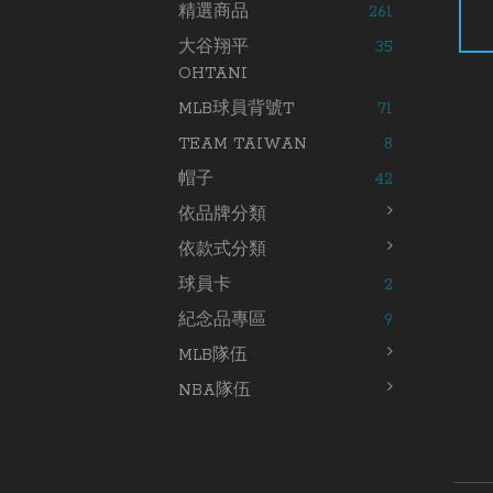
精選商品
261
大谷翔平
35
OHTANI
MLB球員背號T
71
TEAM TAIWAN
8
帽子
42
依品牌分類
依款式分類
球員卡
2
紀念品專區
9
MLB隊伍
NBA隊伍