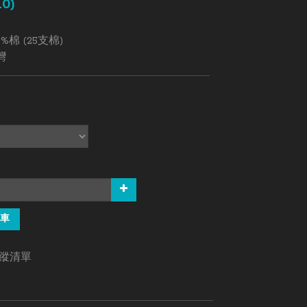
10)
%棉 (25支棉)
灣
0
車
蹤清單