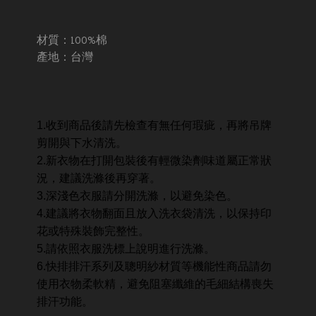
材質：100%棉
產地：台灣
1.收到商品後請先檢查有無任何瑕疵，再將吊牌
剪開與下水清洗。
2.新衣物在打開包裝後有輕微染劑味道屬正常狀
況，建議洗滌後再穿著。
3.深淺色衣服請分開洗滌，以避免染色。
4.建議將衣物翻面且放入洗衣袋清洗，以保持印
花或特殊裝飾完整性。
5.請依照衣服洗標上說明進行洗滌。
6.快排排汗系列及聰明紗材質等機能性商品請勿
使用衣物柔軟精，避免阻塞纖維的毛細結構喪失
排汗功能。