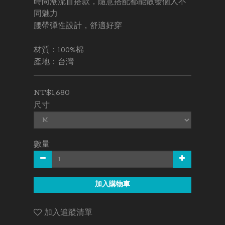
時尚潮流百搭款，隨意搭配都能散發個人不
同魅力
腰帶彈性設計，舒適好穿
材質：100%棉
產地：台灣
NT$1,680
尺寸
數量
加入購物車
加入追蹤清單