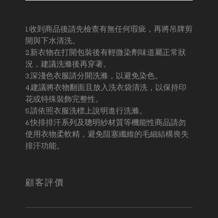
1.收到商品後請先檢查有無任何瑕疵，再將吊牌剪
開與下水清洗。
2.新衣物在打開包裝後有輕微染劑味道屬正常狀
況，建議洗滌後再穿著。
3.深淺色衣服請分開洗滌，以避免染色。
4.建議將衣物翻面且放入洗衣袋清洗，以保持印
花或特殊裝飾完整性。
5.請依照衣服洗標上說明進行洗滌。
6.快排排汗系列及聰明紗材質等機能性商品請勿
使用衣物柔軟精，避免阻塞纖維的毛細結構喪失
排汗功能。
顧客評價