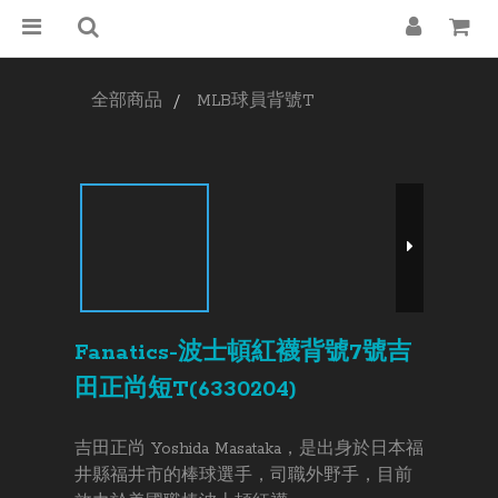
全部商品
MLB球員背號T
Fanatics-波士頓紅襪背號7號吉
田正尚短T(6330204)
吉田正尚 Yoshida Masataka，是出身於日本福
井縣福井市的棒球選手，司職外野手，目前