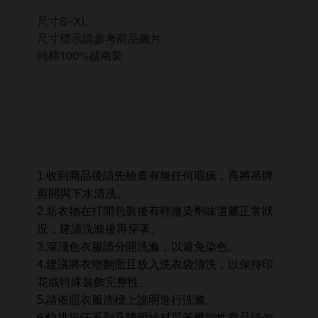
尺寸S~XL
尺寸標示請參考商品圖片
純棉100%越南製
1.收到商品後請先檢查有無任何瑕疵，再將吊牌
剪開與下水清洗。
2.新衣物在打開包裝後有輕微染劑味道屬正常狀
況，建議洗滌後再穿著。
3.深淺色衣服請分開洗滌，以避免染色。
4.建議將衣物翻面且放入洗衣袋清洗，以保持印
花或特殊裝飾完整性。
5.請依照衣服洗標上說明進行洗滌。
6.快排排汗系列及聰明紗材質等機能性商品請勿