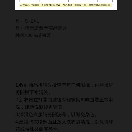
尺寸S~2XL
尺寸標示請參考商品圖片
純棉100%越南製
1.收到商品後請先檢查有無任何瑕疵，再將吊牌
剪開與下水清洗。
2.新衣物在打開包裝後有輕微染劑味道屬正常狀
況，建議洗滌後再穿著。
3.深淺色衣服請分開洗滌，以避免染色。
4.建議將衣物翻面且放入洗衣袋清洗，以保持印
花或特殊裝飾完整性。