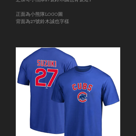
芝加哥小熊隊27號鈴木誠也背號短T
正面為小熊隊LOGO圖
背面為27號鈴木誠也字樣