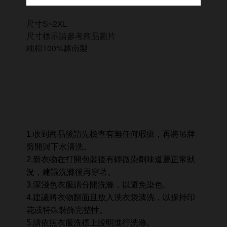
尺寸S~2XL
尺寸標示請參考商品圖片
純棉100%越南製
1.收到商品後請先檢查有無任何瑕疵，再將吊牌
剪開與下水清洗。
2.新衣物在打開包裝後有輕微染劑味道屬正常狀
況，建議洗滌後再穿著。
3.深淺色衣服請分開洗滌，以避免染色。
4.建議將衣物翻面且放入洗衣袋清洗，以保持印
花或特殊裝飾完整性。
5.請依照衣服洗標上說明進行洗滌。