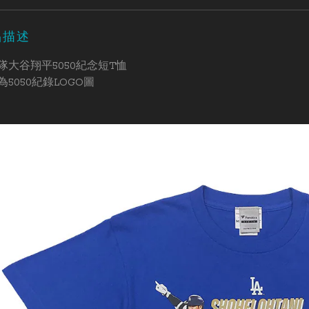
品描述
隊大谷翔平5050紀念短T恤
為5050紀錄LOGO圖