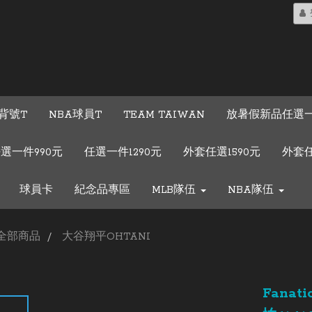
背號T
NBA球員T
TEAM TAIWAN
放暑假新品任選一
選一件990元
任選一件1290元
外套任選1590元
外套任
球員卡
紀念品專區
MLB隊伍
NBA隊伍
全部商品
大谷翔平OHTANI
Fana