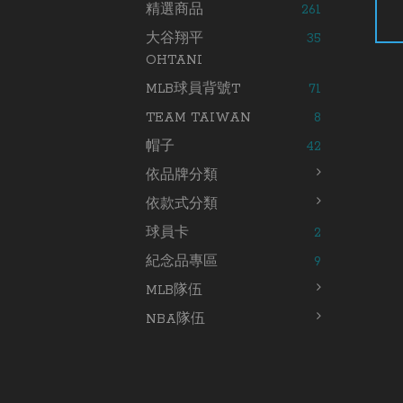
精選商品
261
大谷翔平
35
OHTANI
MLB球員背號T
71
TEAM TAIWAN
8
帽子
42
依品牌分類
依款式分類
球員卡
2
紀念品專區
9
MLB隊伍
NBA隊伍