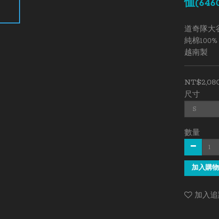
恤(6460
道奇隊大谷
純棉100%
越南製
NT$2,08
尺寸
數量
加入購物
加入追