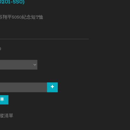
201-550)
翔平5050紀念短T恤
0
車
蹤清單