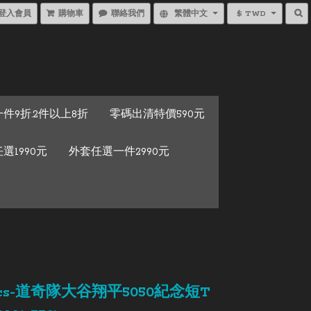
登入會員
購物車
聯絡我們
繁體中文
$ TWD
件9折.2件以上8折
零碼出清特價590元
選1990元
外套任選一件2990元
tics-道奇隊大谷翔平5050紀念短T