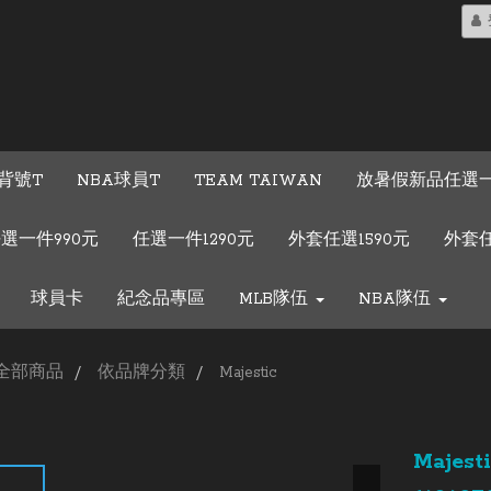
背號T
NBA球員T
TEAM TAIWAN
放暑假新品任選一
選一件990元
任選一件1290元
外套任選1590元
外套任
球員卡
紀念品專區
MLB隊伍
NBA隊伍
全部商品
依品牌分類
Majestic
Maje