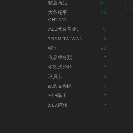
精選商品
261
大谷翔平
35
OHTANI
MLB球員背號T
71
TEAM TAIWAN
8
帽子
42
依品牌分類
依款式分類
球員卡
2
紀念品專區
9
MLB隊伍
NBA隊伍