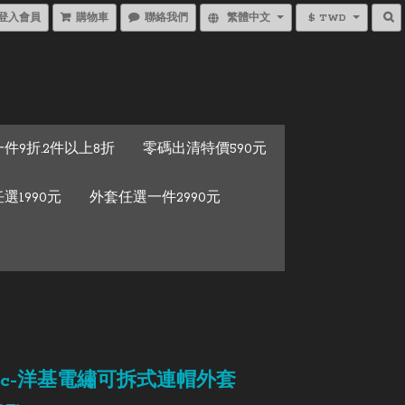
登入會員
購物車
聯絡我們
繁體中文
$ TWD
件9折.2件以上8折
零碼出清特價590元
選1990元
外套任選一件2990元
stic-洋基電繡可拆式連帽外套