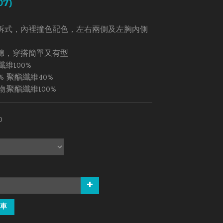
07)
拆式，內裡撞色配色，左右兩側及左胸內側
棉，穿搭簡單又有型
維100%    
% 聚酯纖維40%  
物:聚酯纖維100%
0
車