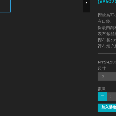
(69607
帽款為可
有口袋。
保暖內鋪
表布:聚酯纖
帽布:棉60
裡布.填充
NT$4,28
尺寸
數量
加入購物